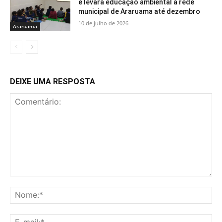
e levará educação ambiental à rede
municipal de Araruama até dezembro
10 de julho de 2026
Araruama
DEIXE UMA RESPOSTA
Comentário:
No
E-