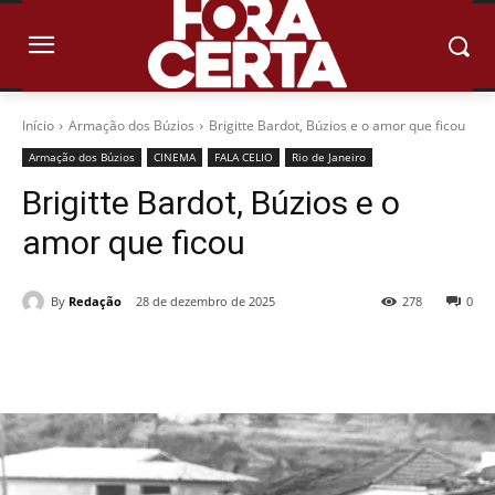
Início
Armação dos Búzios
Brigitte Bardot, Búzios e o amor que ficou
Armação dos Búzios
CINEMA
FALA CELIO
Rio de Janeiro
Brigitte Bardot, Búzios e o
amor que ficou
By
Redação
28 de dezembro de 2025
278
0