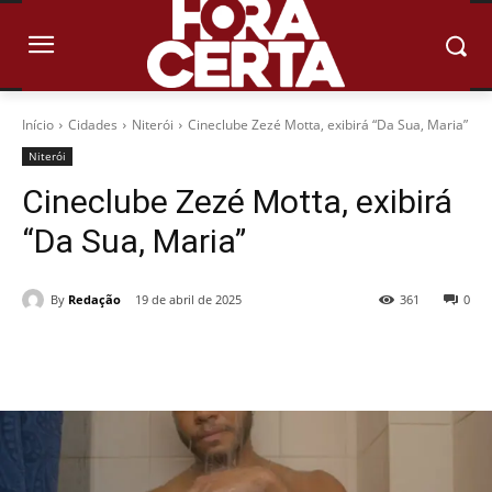
Início
Cidades
Niterói
Cineclube Zezé Motta, exibirá “Da Sua, Maria”
Niterói
Cineclube Zezé Motta, exibirá
“Da Sua, Maria”
By
Redação
19 de abril de 2025
361
0