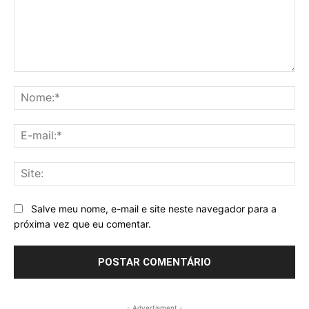
Comentário:
No
E-
mai
Sit
Salve meu nome, e-mail e site neste navegador para a
próxima vez que eu comentar.
- Advertisment -