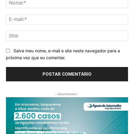
No
E-
mai
Sit
Salve meu nome, e-mail e site neste navegador para a
próxima vez que eu comentar.
- Advertisment -