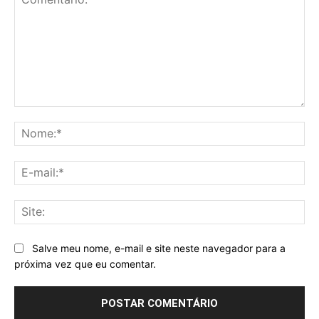
Comentário:
No
E-
mai
Sit
Salve meu nome, e-mail e site neste navegador para a
próxima vez que eu comentar.