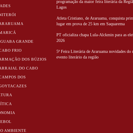
programação da maior feira literária da Regi
DADES
Lagos
NITERÓI
Atleta Cristiano, de Araruama, conquista pri
ARARUAMA
lugar em prova de 25 km em Saquarema
MARICÁ
PT oficializa chapa Lula-Alckmin para as ele
2026
IGUABA GRANDE
CABO FRIO
5ª Feira Literária de Araruama novidades do
evento literário da região
ARMAÇÃO DOS BÚZIOS
ARRAIAL DO CABO
CAMPOS DOS
GOYTACAZES
LTURA
ÍTICA
ONOMIA
TEBOL
IO AMBIENTE