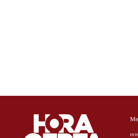
Me
HO