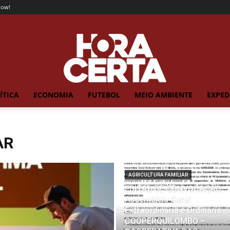
now!
ÍTICA
ECONOMIA
FUTEBOL
MEIO AMBIENTE
EXPED
AR
AGRICULTURA FAMILIAR
EDITAL DE CONVOCAÇÃO –
Assembleia Geral
Extraordinária e Ordinária
COOPERQUILOMBO –