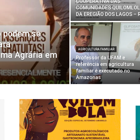
COOPERATIVA DAS
COMUNIDADES QUILOMLO
DA EREGIÃO DOS LAGOS – 
o podem se
ara
AGRICULTURA FAMILIAR
rma Agrária em
Professor da UFAM e
referência em agricultura
familiar é executado no
Amazonas