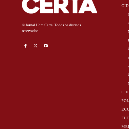
CI
© Jornal Hora Certa. Todos os direitos
reservados.
CU
POL
EC
FU
ME