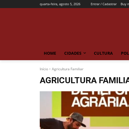
quarta-feira, agosto 5, 2026
Entrar / Cadastrar
Buy 
HOME
CIDADES
CULTURA
POL
Início
Agricultura Familiar
AGRICULTURA FAMILI