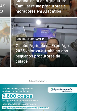
Maricá: Feira da Agricultura
LAS
Familiar reúne produtores e
RJ
moradores em Araçatiba
AGRICULTURA FAMILIAR
Galpão Agrícola da Expo Agro
2025 valoriza o trabalho dos
pequenos produtores da
cidade
- Advertisment -