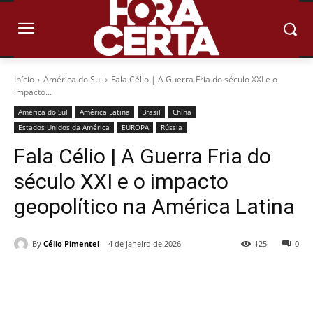
Início
América do Sul
Fala Célio | A Guerra Fria do século XXI e o
impacto...
América do Sul
América Latina
Brasil
China
Estados Unidos da América
EUROPA
Rússia
Fala Célio | A Guerra Fria do
século XXI e o impacto
geopolítico na América Latina
By
Célio Pimentel
4 de janeiro de 2026
125
0