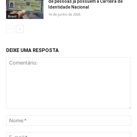
de pessoas já possuem a Carteira de
Identidade Nacional
16 de junho de 2026
Brasil
DEIXE UMA RESPOSTA
Comentário:
No
E-