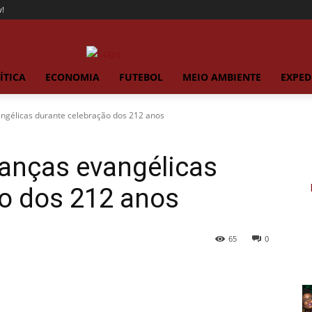
!
ÍTICA
ECONOMIA
FUTEBOL
MEIO AMBIENTE
EXPED
angélicas durante celebração dos 212 anos
ranças evangélicas
ão dos 212 anos
65
0