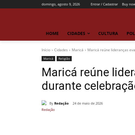
domingo, agosto 9, 2026
Entrar / Cadastrar
Buy now
HOME
CIDADES
CULTURA
POL
Início
Cidades
Maricá
Maricá reúne lideranças ev
Maricá
Religião
Maricá reúne lide
durante celebraç
By
Redação
24 de maio de 2026
Compartilhado