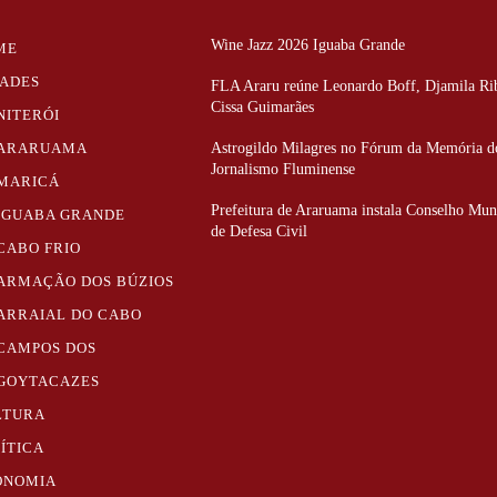
Wine Jazz 2026 Iguaba Grande
ME
DADES
FLA Araru reúne Leonardo Boff, Djamila Rib
Cissa Guimarães
NITERÓI
ARARUAMA
Astrogildo Milagres no Fórum da Memória d
Jornalismo Fluminense
MARICÁ
Prefeitura de Araruama instala Conselho Mun
IGUABA GRANDE
de Defesa Civil
CABO FRIO
ARMAÇÃO DOS BÚZIOS
ARRAIAL DO CABO
CAMPOS DOS
GOYTACAZES
LTURA
ÍTICA
ONOMIA