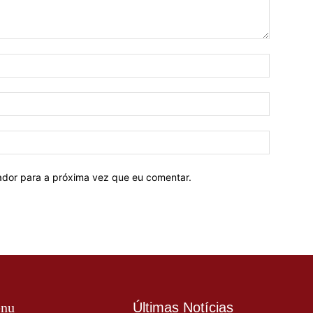
Nome:*
E-
mail:*
Site:
ador para a próxima vez que eu comentar.
nu
Últimas Notícias