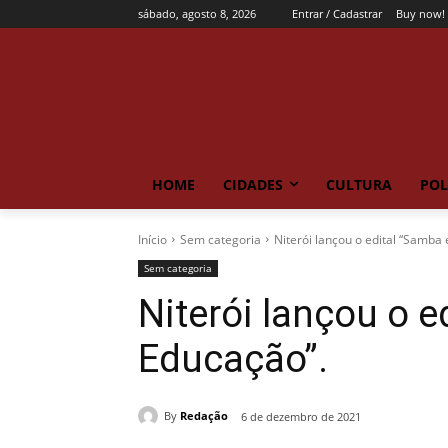
sábado, agosto 8, 2026
Entrar / Cadastrar
Buy now!
HOME
CIDADES
CULTURA
POL
Início
Sem categoria
Niterói lançou o edital “Samba
Sem categoria
Niterói lançou o e
Educação”.
By
Redação
6 de dezembro de 2021