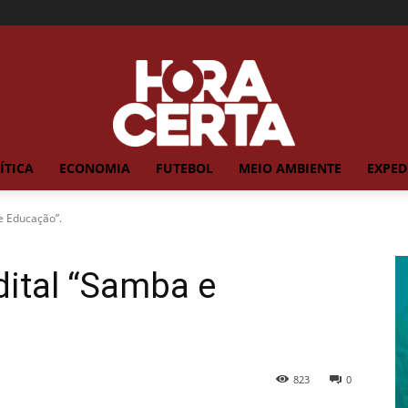
ÍTICA
ECONOMIA
FUTEBOL
MEIO AMBIENTE
EXPED
 e Educação”.
dital “Samba e
823
0