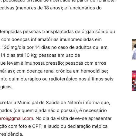
tivas (menores de 18 anos); e funcionários do
templadas pessoas transplantadas de órgão sólido ou
; com doenças inflamatórias imunomediadas em
 120 mg/dia por 14 dias no caso de adultos ou, em
 14 dias até 10 Kg; pessoas em uso de
que levam à imunossupressão; pessoas com erros
márias); com doença renal crônica em hemodiálise;
nto quimioterápico ou radioterápico nos últimos seis
gicas.
retaria Municipal de Saúde de Niterói informa que,
amados (de quem ainda não o possui), é necessário
eroi@gmail.
com
. No dia da visita deve-se apresentar
ão com foto e CPF; e laudo ou declaração médica
residência.