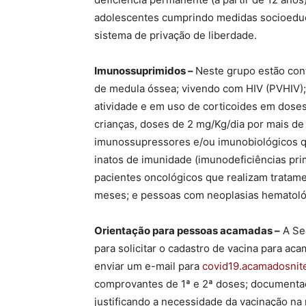
adolescentes cumprindo medidas socioeduca
sistema de privação de liberdade.
Imunossuprimidos –
Neste grupo estão con
de medula óssea; vivendo com HIV (PVHIV)
atividade e em uso de corticoides em doses
crianças, doses de 2 mg/Kg/dia por mais de
imunossupressores e/ou imunobiológicos 
inatos de imunidade (imunodeficiências pri
pacientes oncológicos que realizam tratame
meses; e pessoas com neoplasias hematoló
Orientação para pessoas acamadas –
A Sec
para solicitar o cadastro de vacina para ac
enviar um e-mail para
covid19.acamadosnit
comprovantes de 1ª e 2ª doses; documentaç
justificando a necessidade da vacinação na 