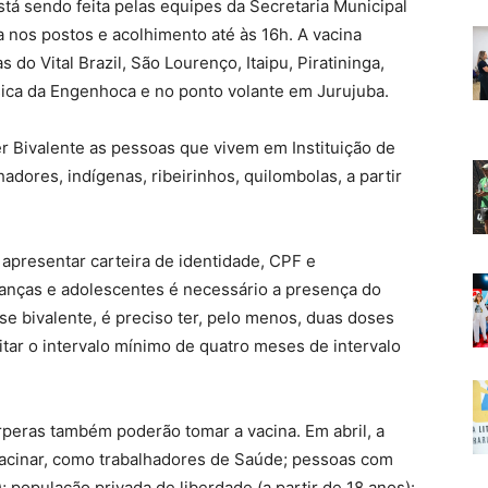
tá sendo feita pelas equipes da Secretaria Municipal
 nos postos e acolhimento até às 16h. A vacina
s do Vital Brazil, São Lourenço, Itaipu, Piratininga,
sica da Engenhoca e no ponto volante em Jurujuba.
 Bivalente as pessoas que vivem em Instituição de
adores, indígenas, ribeirinhos, quilombolas, a partir
 apresentar carteira de identidade, CPF e
ianças e adolescentes é necessário a presença do
se bivalente, é preciso ter, pelo menos, duas doses
itar o intervalo mínimo de quatro meses de intervalo
rperas também poderão tomar a vacina. Em abril, a
 vacinar, como trabalhadores de Saúde; pessoas com
; população privada de liberdade (a partir de 18 anos):