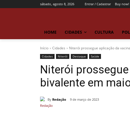
sábado, agosto 8, 2026
Entrar / Cadastrar
Buy now!
HOME
CIDADES
CULTURA
POL
Início
Cidades
Niterói prossegue aplicação da vacin
Cidades
Niterói
Destaque
Saúde
Niterói prossegue
bivalente em maio
By
Redação
9 de março de 2023
Compartilhado