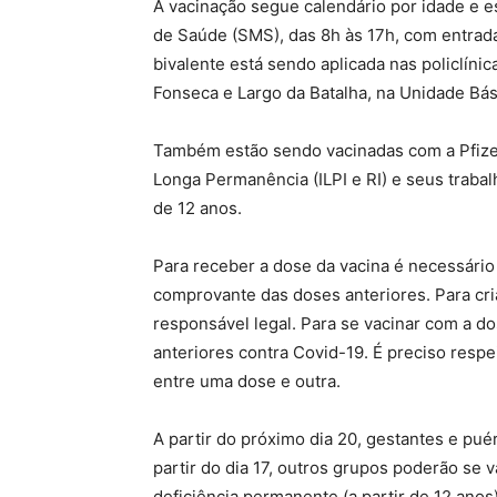
A vacinação segue calendário por idade e es
de Saúde (SMS), das 8h às 17h, com entrada
bivalente está sendo aplicada nas policlínica
Fonseca e Largo da Batalha, na Unidade Bá
Também estão sendo vacinadas com a Pfizer
Longa Permanência (ILPI e RI) e seus trabalh
de 12 anos.
Para receber a dose da vacina é necessário
comprovante das doses anteriores. Para cr
responsável legal. Para se vacinar com a do
anteriores contra Covid-19. É preciso respe
entre uma dose e outra.
A partir do próximo dia 20, gestantes e pué
partir do dia 17, outros grupos poderão se
deficiência permanente (a partir de 12 anos)