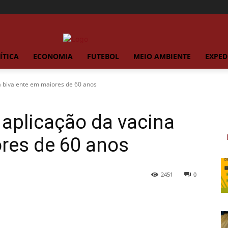
ÍTICA
ECONOMIA
FUTEBOL
MEIO AMBIENTE
EXPED
a bivalente em maiores de 60 anos
 aplicação da vacina
res de 60 anos
2451
0