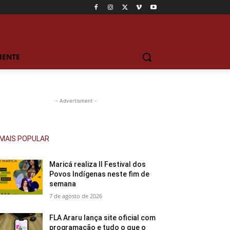
IENTE
- Advertisment -
MAIS POPULAR
Maricá realiza II Festival dos
Povos Indígenas neste fim de
semana
7 de agosto de 2026
FLA Araru lança site oficial com
programação e tudo o que o