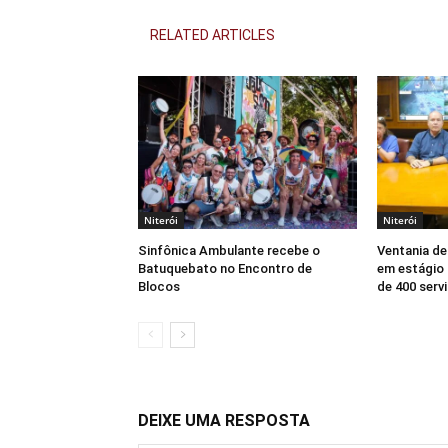
RELATED ARTICLES
Niterói
Niterói
Sinfônica Ambulante recebe o
Ventania de
Batuquebato no Encontro de
em estágio 
Blocos
de 400 serv
DEIXE UMA RESPOSTA