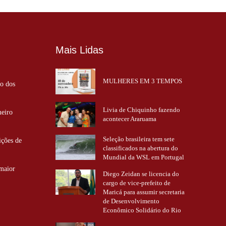
Mais Lidas
MULHERES EM 3 TEMPOS
ão dos
Livia de Chiquinho fazendo
meiro
acontecer Araruama
Seleção brasileira tem sete
ições de
classificados na abertura do
Mundial da WSL em Portugal
 maior
Diego Zeidan se licencia do
cargo de vice-prefeito de
Maricá para assumir secretaria
de Desenvolvimento
Econômico Solidário do Rio