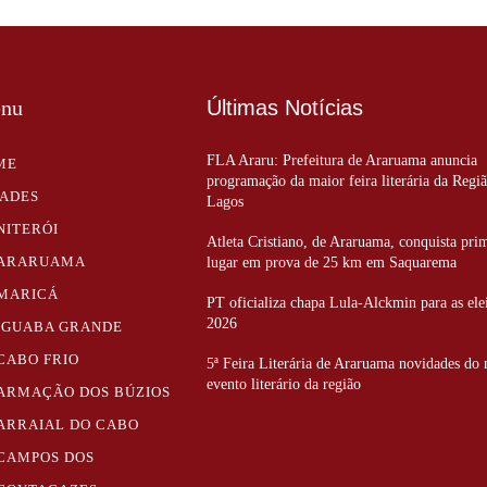
nu
Últimas Notícias
FLA Araru: Prefeitura de Araruama anuncia
ME
programação da maior feira literária da Regi
DADES
Lagos
NITERÓI
Atleta Cristiano, de Araruama, conquista pri
ARARUAMA
lugar em prova de 25 km em Saquarema
MARICÁ
PT oficializa chapa Lula-Alckmin para as ele
2026
IGUABA GRANDE
CABO FRIO
5ª Feira Literária de Araruama novidades do
evento literário da região
ARMAÇÃO DOS BÚZIOS
ARRAIAL DO CABO
CAMPOS DOS