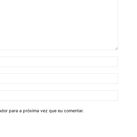
Nome:*
E-
mail:*
Site:
ador para a próxima vez que eu comentar.