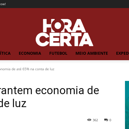
now!
ÍTICA
ECONOMIA
FUTEBOL
MEIO AMBIENTE
EXPED
onomia de até 65% na conta de luz
arantem economia de
de luz
362
0