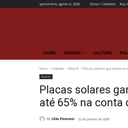
quinta-feira, agosto 6, 2026
Entrar / Cadastrar
Buy 
HOME
CIDADES
CULTURA
POL
Início
Cidades
Niterói
Placas solares garantem ec
Niterói
Placas solares g
até 65% na conta 
By
Célio Pimentel
22 de janeiro de 2026