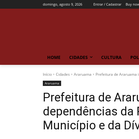
domingo, agosto 9, 2026
Entrar / Cadastrar
Buy now
HOME
CIDADES
CULTURA
POL
Início
Cidades
Araruama
Prefeitura de Araruama i
Araruama
Prefeitura de Ara
dependências da P
Município e da Dív