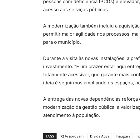
pessoas com deficiência (PCDs) e elevador
acesso aos serviços públicos.
A modernização também incluiu a aquisiçã
permitir maior agilidade nos processos, ma
para o município.
Durante a visita às novas instalações, a pr
investimento. “É um prazer estar aqui entr
totalmente acessível, que garante mais conf
ideia é seguirmos ampliando os espaços, p
A entrega das novas dependências reforça
modernização da gestão pública, a valoriza
atendimento à população.
TAGS
72 % aprovam
Dívida Ativa
Inaugura
n