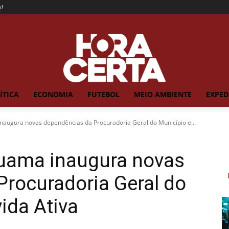
!
ÍTICA
ECONOMIA
FUTEBOL
MEIO AMBIENTE
EXPED
naugura novas dependências da Procuradoria Geral do Município e...
ruama inaugura novas
rocuradoria Geral do
ida Ativa