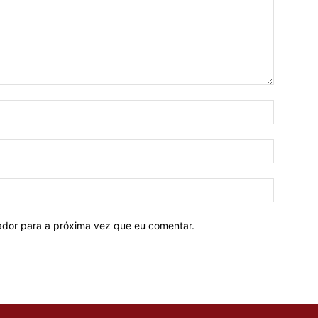
Nome:*
E-
mail:*
Site:
ador para a próxima vez que eu comentar.