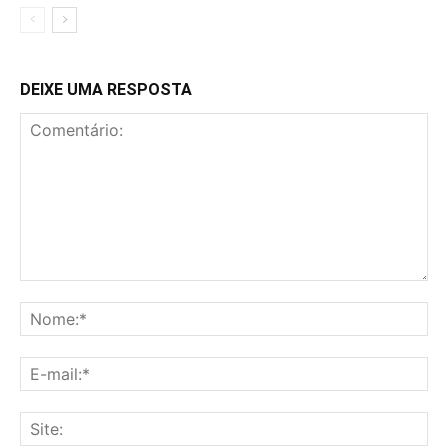
DEIXE UMA RESPOSTA
Comentário:
No
E-
mai
Sit