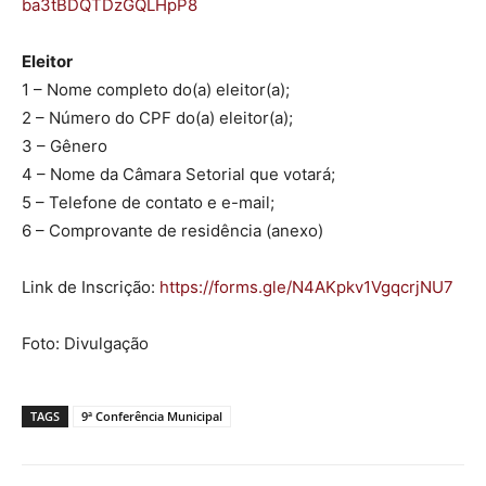
ba3tBDQTDzGQLHpP8
Eleitor
1 – Nome completo do(a) eleitor(a);
2 – Número do CPF do(a) eleitor(a);
3 – Gênero
4 – Nome da Câmara Setorial que votará;
5 – Telefone de contato e e-mail;
6 – Comprovante de residência (anexo)
Link de Inscrição:
https://forms.gle/
N4AKpkv1VgqcrjNU7
Foto: Divulgação
TAGS
9ª Conferência Municipal