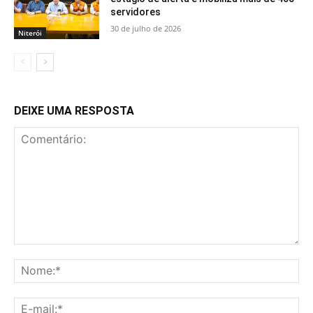
servidores
30 de julho de 2026
Niterói
DEIXE UMA RESPOSTA
Comentário:
No
E-