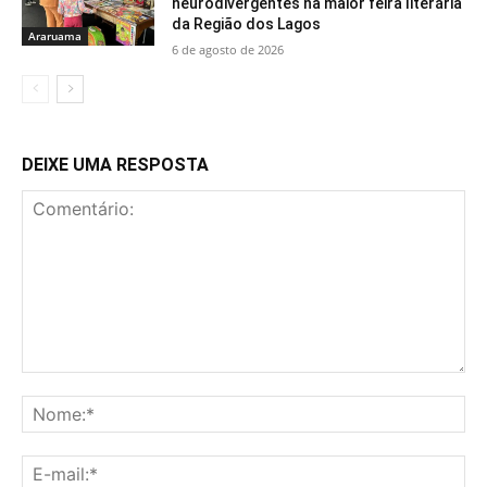
neurodivergentes na maior feira literária
da Região dos Lagos
Araruama
6 de agosto de 2026
DEIXE UMA RESPOSTA
Comentário:
No
E-