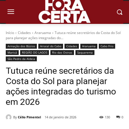
Início
Cidades
Araruama
Tutuca reúne secretários da Costa do Sol
para planejar ações integradas do...
Armação dos Búzios
Arraial do Cabo
Cidades
Araruama
Cabo Frio
Maricá
REGIÃO DO LAGOS
Rio das Ostras
Saquarema
São Pedro da Aldeia
Tutuca reúne secretários da
Costa do Sol para planejar
ações integradas do turismo
em 2026
By
Célio Pimentel
14 de janeiro de 2026
130
0