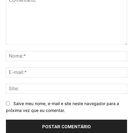
Comentário:
No
E-
mai
Sit
Salve meu nome, e-mail e site neste navegador para a
próxima vez que eu comentar.