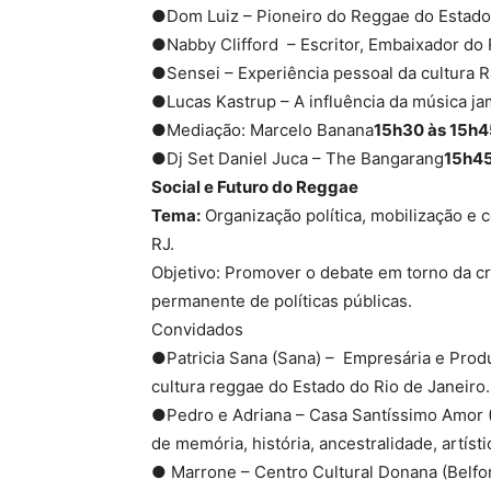
●Dom Luiz – Pioneiro do Reggae do Estado 
●Nabby Clifford – Escritor, Embaixador do
●Sensei – Experiência pessoal da cultura R
●Lucas Kastrup – A influência da música ja
●Mediação: Marcelo Banana
15h30 às 15h45
●Dj Set Daniel Juca – The Bangarang
15h45
Social e Futuro do Reggae
Tema:
Organização política, mobilização e 
RJ.
Objetivo: Promover o debate em torno da cr
permanente de políticas públicas.
Convidados
●Patricia Sana (Sana) – Empresária e Prod
cultura reggae do Estado do Rio de Janeiro.
●Pedro e Adriana – Casa Santíssimo Amor 
de memória, história, ancestralidade, artísti
● Marrone – Centro Cultural Donana (Belfo