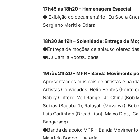
17h45 às 18h20 – Homenagem Especial
● Exibição do documentário “Eu Sou a Onda”
Serginho Meriti e Odara
18h30 às 19h – Solenidade: Entrega de Mo
●Entrega de moções de aplauso oferecidas 
●DJ Camila RootsCidade
19h às 21h30 – MPR – Banda Movimento p
Apresentações musicais de artistas e band
Artistas Convidados: Helio Bentes (Ponto d
Nabby Clifford, Vell Rangel, Jr. China (Bob
Seixas (Bagabalô), Rafayah (Mova ya!), Beb
Luis Carlinhos (Dread Lion), Maico Dias, Ca
Bangarang)
●Banda de apoio: MPR – Banda Movimento
Mauricio Bongo – bateria