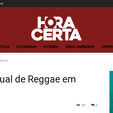
ow!
ÍTICA
ECONOMIA
FUTEBOL
MEIO AMBIENTE
EXPED
iterói
dual de Reggae em
191
0