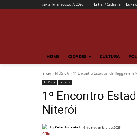
sexta-feira, agosto 7, 2026
Entrar / Cadastrar
Buy n
HOME
CIDADES
CULTURA
POL
Início
MÚSICA
1º Encontro Estadual de Reggae em N
MÚSICA
Niterói
1º Encontro Esta
Niterói
By
Célio Pimentel
6 de novembro de 2025