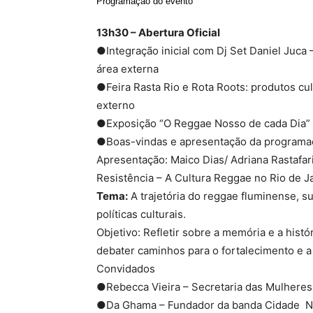
Programação do evento
13h30 – Abertura Oficial
●Integração inicial com Dj Set Daniel Juca 
área externa
●Feira Rasta Rio e Rota Roots: produtos cu
externo
●Exposição “O Reggae Nosso de cada Dia” (a
●Boas-vindas e apresentação da programaçã
Apresentação: Maico Dias/ Adriana Rastafa
Resistência – A Cultura Reggae no Rio de J
Tema:
A trajetória do reggae fluminense, 
políticas culturais.
Objetivo: Refletir sobre a memória e a histó
debater caminhos para o fortalecimento e a 
Convidados
●Rebecca Vieira – Secretaria das Mulheres
●Da Ghama – Fundador da banda Cidade N