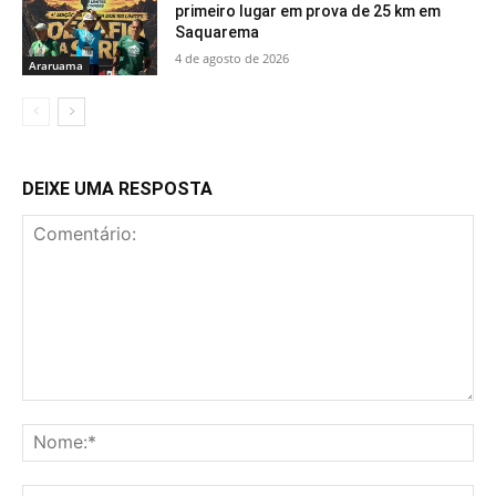
primeiro lugar em prova de 25 km em
Saquarema
4 de agosto de 2026
Araruama
DEIXE UMA RESPOSTA
Comentário:
No
E-