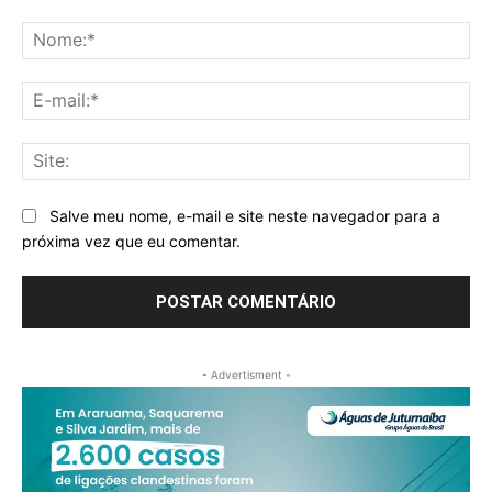
Comentário:
No
E-
mai
Sit
Salve meu nome, e-mail e site neste navegador para a
próxima vez que eu comentar.
- Advertisment -