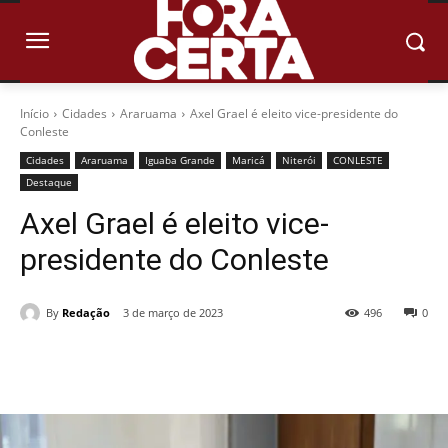
Início
Cidades
Araruama
Axel Grael é eleito vice-presidente do
Conleste
Cidades
Araruama
Iguaba Grande
Maricá
Niterói
CONLESTE
Destaque
Axel Grael é eleito vice-
presidente do Conleste
By
Redação
3 de março de 2023
496
0