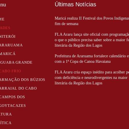
nu
Últimas Notícias
Maricá realiza II Festival dos Povos Indígena
ME
fim de semana
DADES
FLA Araru lança site oficial com programaçã
NITERÓI
o que o público precisa saber sobre a maior f
ARARUAMA
literária da Região dos Lagos
MARICÁ
Prefeitura de Araruama fortalece calendário e
com a 1ª Copa de Canoa Havaiana
IGUABA GRANDE
CABO FRIO
FLA Araru cria espaço inédito para acolher p
com deficiência e neurodivergentes na maior 
ARMAÇÃO DOS BÚZIOS
literária da Região dos Lagos
ARRAIAL DO CABO
CAMPOS DOS
GOYTACAZES
LTURA
ÍTICA