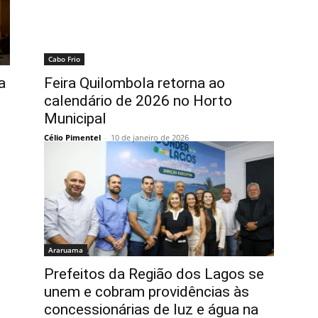
Cabo Frio
a
Feira Quilombola retorna ao
calendário de 2026 no Horto
Municipal
Célio Pimentel
-
10 de janeiro de 2026
Araruama
Prefeitos da Região dos Lagos se
unem e cobram providências às
concessionárias de luz e água na