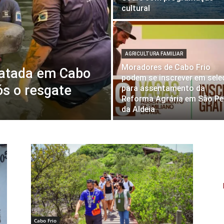
cultural
AGRICULTURA FAMILIAR
Moradores de Cabo Frio
gatada em Cabo
podem se inscrever em sel
ós o resgate
para assentamento da
Reforma Agrária em São Pe
da Aldeia
Cabo Frio