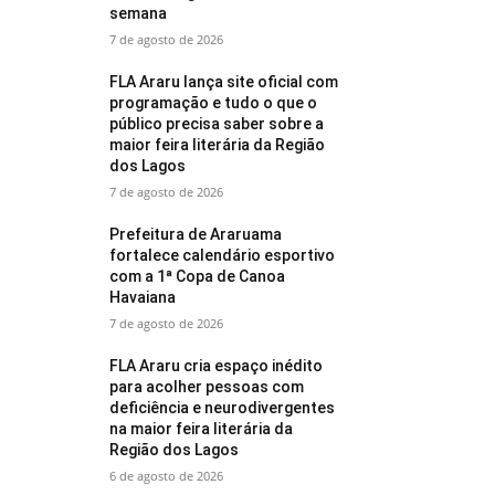
semana
7 de agosto de 2026
FLA Araru lança site oficial com
programação e tudo o que o
público precisa saber sobre a
maior feira literária da Região
dos Lagos
7 de agosto de 2026
Prefeitura de Araruama
fortalece calendário esportivo
com a 1ª Copa de Canoa
Havaiana
7 de agosto de 2026
FLA Araru cria espaço inédito
para acolher pessoas com
deficiência e neurodivergentes
na maior feira literária da
Região dos Lagos
6 de agosto de 2026