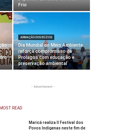
Frio
ARMAÇÃO DOS BÚZIOS
eção
Dia Mundial do Meio Ambiente
reforça compromisso da
dro
Prolagos com educação e
preservação ambiental
- Advertisment -
MOST READ
Maricá realiza II Festival dos
Povos Indígenas neste fim de