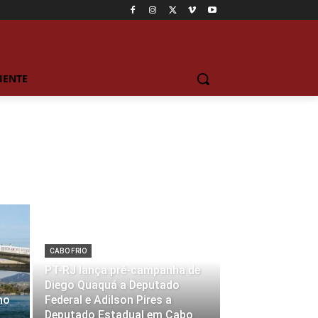
IENTE
CABO FRIO
PT-RJ lança pré-campanha de
Diego Quaquá a Deputado
no
Federal e Adilson Pires a
Deputado Estadual em Cabo