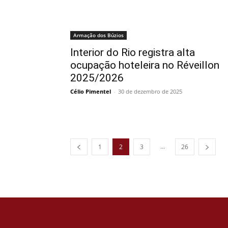
Armação dos Búzios
Interior do Rio registra alta
ocupação hoteleira no Réveillon
2025/2026
Célio Pimentel
-
30 de dezembro de 2025
...
1
2
3
26