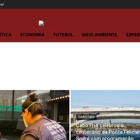
ow!
ÍTICA
ECONOMIA
FUTEBOL
MEIO AMBIENTE
EXPED
CABO FRIO
Cabo Frio celebrou o
centenário da Ponte Felicia
Sodré com programação