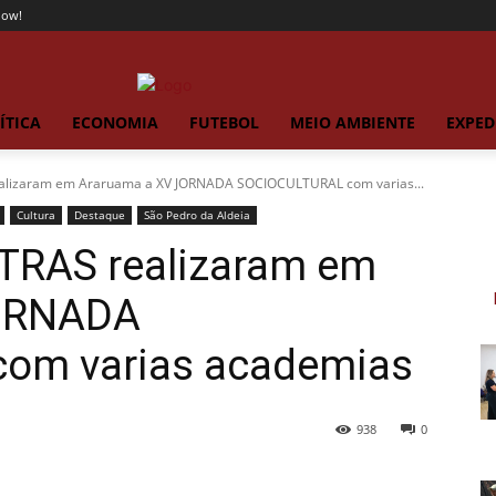
now!
ÍTICA
ECONOMIA
FUTEBOL
MEIO AMBIENTE
EXPED
alizaram em Araruama a XV JORNADA SOCIOCULTURAL com varias...
Cultura
Destaque
São Pedro da Aldeia
TRAS realizaram em
JORNADA
om varias academias
938
0