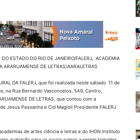
 DO ESTADO DO RIO DE JANEIRO/FALERJ, ACADEMIA
MIA ARARUAMENSE DE LETRAS/AARALETRAS
L DA FALERJ, que foi realizada neste sábado 11 de
de, na Rua Bernardo Vasconcelos, 549, Centro,
 ARARUAMENSE DE LETRAS, que contou com a
de Jesus Pessanha e Cid Magioli Presidente FALERJ
academias de artes ciência e letras e do IHGN Instituto
 como avaliação para os novos rumos a serem tomados