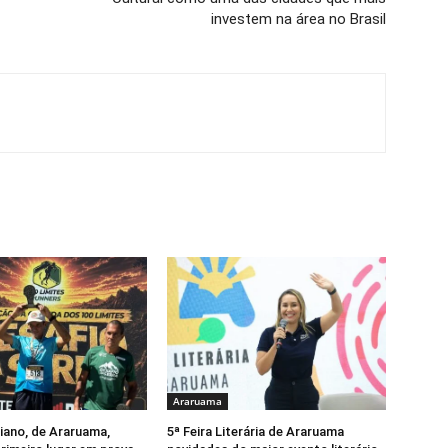
investem na área no Brasil
Araruama
tiano, de Araruama,
5ª Feira Literária de Araruama