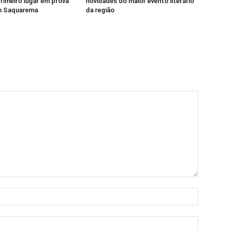
rimeiro lugar em prova
novidades do maior evento literário
m Saquarema
da região
Nome:*
E-