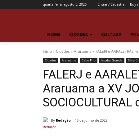
quarta-feira, agosto 5, 2026
Entrar / Cadastrar
Buy 
HOME
CIDADES
CULTURA
POL
Início
Cidades
Araruama
FALERJ e AARALETRAS re
Cidades
Araruama
Cabo Frio
Iguaba Grande
Niterói
FALERJ e AARALE
Araruama a XV 
SOCIOCULTURAL c
By
Redação
13 de junho de 2022
Compartilhado