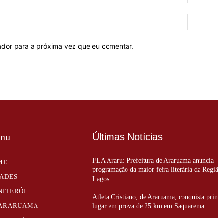
mail:*
Site:
ador para a próxima vez que eu comentar.
nu
Últimas Notícias
FLA Araru: Prefeitura de Araruama anuncia
ME
programação da maior feira literária da Regi
DADES
Lagos
NITERÓI
Atleta Cristiano, de Araruama, conquista pri
ARARUAMA
lugar em prova de 25 km em Saquarema