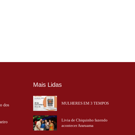
Mais Lidas
MULHERES EM 3 TEMPOS
ão dos
Livia de Chiquinho fazendo
meiro
acontecer Araruama