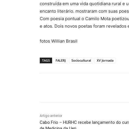
construída em uma vida quotidiana rural e
encanto literário. mostraram com suas poes
Com poesia pontual o Camilo Mota poetizou 
e atos. Dois novos poetas foram revelados 
fotos Willian Brasil
TAGS
FALERJ
Sociocultural
XV Jornada
Compartilhado
Artigo anterior
Cabo Frio – HURHC recebe lançamento do cur
de Medicina da Uerj