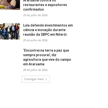
Araruama confira os
restaurantes e expositores
confirmados
29 de julho de 2026
Lula defende investimentos em
ciência e inovação durante
reunião da SBPC em Niterói
29 de julho de 2026
‘Encontrei na terra a paz que
sempre procurei’, diz
agricultora que vive do campo
em Araruama
28 de julho de 2026
Carregar mais