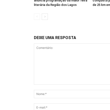
anuncia programação da maior feira
conquista p
literária da Região dos Lagos
de 25 km e
DEIXE UMA RESPOSTA
Comentário: