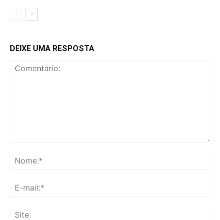
DEIXE UMA RESPOSTA
Comentário:
No
E-
mai
Sit