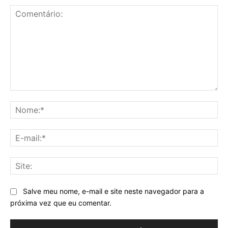
Comentário:
No
E-
mai
Sit
Salve meu nome, e-mail e site neste navegador para a
próxima vez que eu comentar.