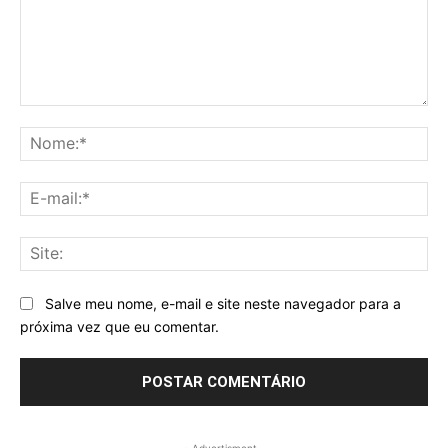
Comentário:
No
E-
mai
Sit
Salve meu nome, e-mail e site neste navegador para a
próxima vez que eu comentar.