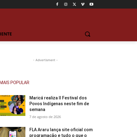
IENTE
- Advertisment -
MAIS POPULAR
Maricá realiza II Festival dos
Povos Indígenas neste fim de
semana
7 de agosto de 2026
FLA Araru lança site oficial com
programação e tudo o que o