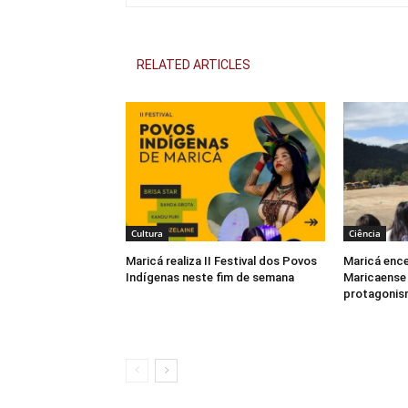
RELATED ARTICLES
Cultura
Ciência
Maricá realiza II Festival dos Povos
Maricá enc
Indígenas neste fim de semana
Maricaense
protagonis