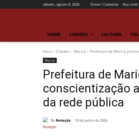
sábado, agosto 8, 2026
Entrar / Cadastrar
Buy now!
HOME
CIDADES
CULTURA
POL
Início
Cidades
Maricá
Prefeitura de Maricá promov
Maricá
Prefeitura de Mar
conscientização a
da rede pública
By
Redação
10 de junho de 2026
Compartilhado