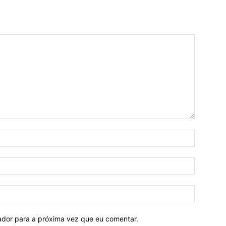
Nome:*
E-
mail:*
Site:
ador para a próxima vez que eu comentar.