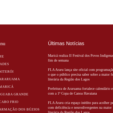
nu
Últimas Notícias
Maricá realiza II Festival dos Povos Indígena
ME
fim de semana
DADES
FLA Araru lança site oficial com programaçã
NITERÓI
o que o público precisa saber sobre a maior f
ARARUAMA
literária da Região dos Lagos
MARICÁ
Prefeitura de Araruama fortalece calendário e
com a 1ª Copa de Canoa Havaiana
IGUABA GRANDE
CABO FRIO
FLA Araru cria espaço inédito para acolher p
com deficiência e neurodivergentes na maior 
ARMAÇÃO DOS BÚZIOS
literária da Região dos Lagos