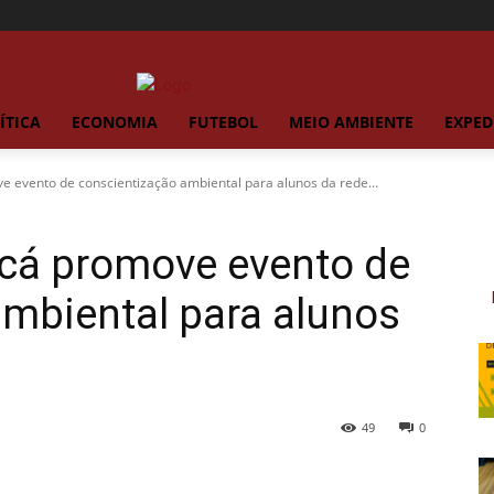
ÍTICA
ECONOMIA
FUTEBOL
MEIO AMBIENTE
EXPED
e evento de conscientização ambiental para alunos da rede...
icá promove evento de
mbiental para alunos
49
0