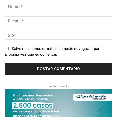
No
E-
mai
Sit
Salve meu nome, e-mail e site neste navegador para a
próxima vez que eu comentar.
- Advertisment -