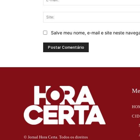
Salve meu nome, e-mail e site neste naveg
Me
HO
CI
© Jornal Hora Certa. Todos os direitos