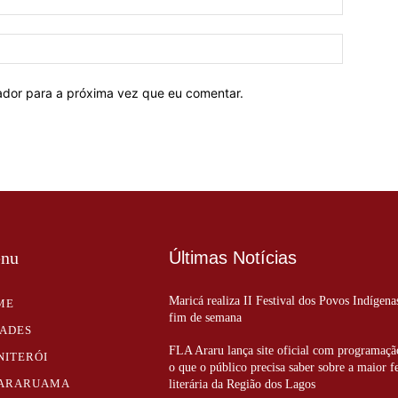
mail:*
Site:
ador para a próxima vez que eu comentar.
nu
Últimas Notícias
Maricá realiza II Festival dos Povos Indígena
ME
fim de semana
DADES
FLA Araru lança site oficial com programaçã
NITERÓI
o que o público precisa saber sobre a maior f
ARARUAMA
literária da Região dos Lagos