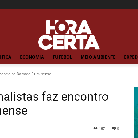
ÍTICA
ECONOMIA
FUTEBOL
MEIO AMBIENTE
EXPED
encontro na Baixada Fluminense
nalistas faz encontro
nense
187
0