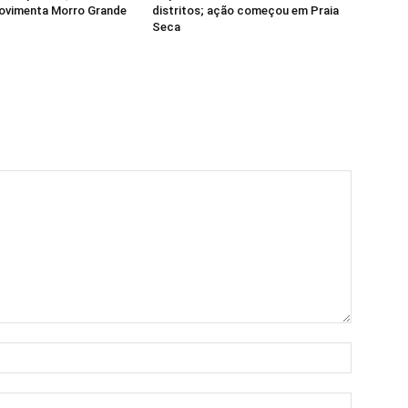
movimenta Morro Grande
distritos; ação começou em Praia
Seca
Nome:*
E-