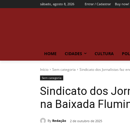
sábado, agosto 8, 2026
Entrar / Cadastrar
Buy now!
HOME
CIDADES
CULTURA
POL
Início
Sem categoria
Sindicato dos Jornalistas faz 
Sem categoria
Sindicato dos Jor
na Baixada Flumi
By
Redação
2 de outubro de 2025