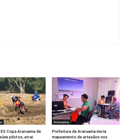
ia
Araruama
ES Copa Araruama de
Prefeitura de Araruama inicia
úne pilotos, atrai
mapeamento de artesãos nos