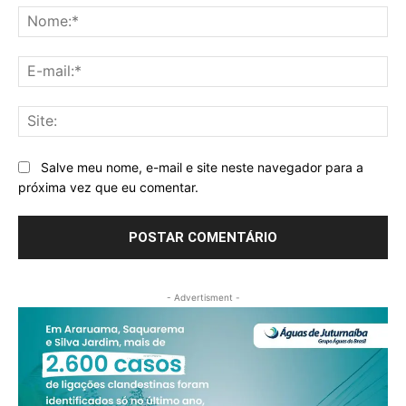
No
E-
mai
Sit
Salve meu nome, e-mail e site neste navegador para a
próxima vez que eu comentar.
- Advertisment -